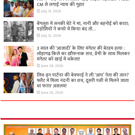
CM से लगाई न्याय की गुहार
July 13, 2026
बेंगलुरु में सनकी बेटे ने मां, नानी और बहनोई को काटा;
पड़ोसियों ने कमरे में किया बंद तो…
July 12, 2026
3 साल की ‘आजादी’ के लिए मंगेतर की बेरहम हत्या :
लोहागढ़ किले का खौफनाक सच, प्रेमी के साथ मिलकर
मंगेतर को खाई में धकेला!
June 28, 2026
लिव-इन पार्टनर की बेवफाई ने ली ‘आप’ नेता की जान?
फ्लैट में मिला नंदनी का शव, दूसरी पत्नी से मिलने जाता
था फरार असलम!
June 26, 2026