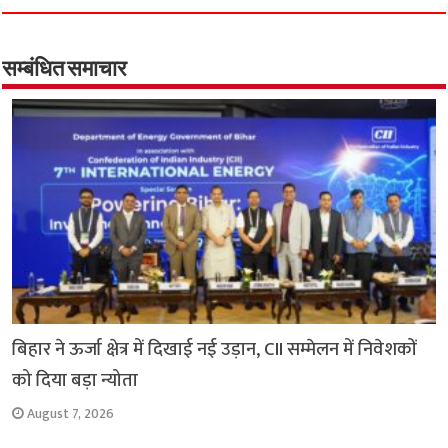
e
t
t
e
i
y
r
b
s
t
g
l
L
e
o
A
e
r
i
सम्बंधित समाचार
o
p
r
a
n
k
p
m
k
बिहार ने ऊर्जा क्षेत्र में दिखाई नई उड़ान, CII सम्मेलन में निवेशकों
को दिया बड़ा न्योता
August 7, 2026