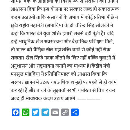
सामग्री बैंक’ के आइडिया की विशेष रूप से सराहना की। उन्होंने
आश्वासन दिया कि इस योजना पर सरकार जल्द ही सकारात्मक
कदम उठाएगी ताकि संसाधनों के अभाव में कोई प्रतिभा पीछे न
छूटे।राष्ट्रीय महामंत्री (अभाविप) के डॉ. वीरेन्द्र सिंह सोलंकी ने
कहा कि भारत की युवा शक्ति हमारी सबसे बड़ी पूंजी है। यदि
इन्हें आधुनिक खेल अवसंरचना और वैज्ञानिक प्रशिक्षण मिले,
तो भारत को वैश्विक खेल महाशक्ति बनने से कोई नहीं रोक
सकता। खेल सिर्फ पदक जीतने के लिए नहीं बल्कि युवाओं में
अनुशासन और राष्ट्रभावना जगाने का माध्यम हैं।केंद्रीय मंत्री
मनसुख मांडविया ने प्रतिनिधिमंडल को आश्वस्त किया कि
सरकार ज्ञापन में उठाए गए अधिकांश मुद्दों पर पहले से ही काम
कर रही है और बाकी के सुझावों पर भी गंभीरता से विचार कर
जल्द ही आवश्यक कदम उठाए जाएंगे।—————
F
W
T
T
E
C
S
a
h
w
e
m
o
h
c
a
i
l
a
p
a