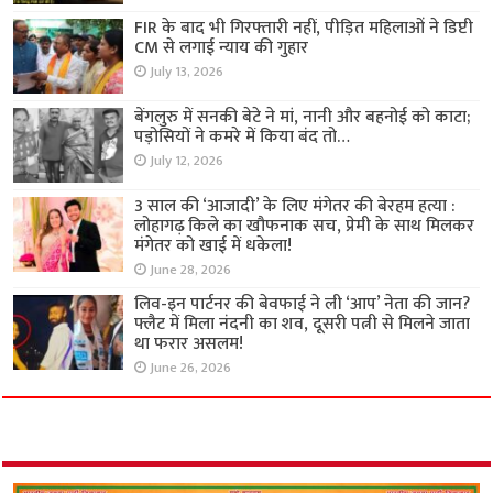
FIR के बाद भी गिरफ्तारी नहीं, पीड़ित महिलाओं ने डिप्टी
CM से लगाई न्याय की गुहार
July 13, 2026
बेंगलुरु में सनकी बेटे ने मां, नानी और बहनोई को काटा;
पड़ोसियों ने कमरे में किया बंद तो…
July 12, 2026
3 साल की ‘आजादी’ के लिए मंगेतर की बेरहम हत्या :
लोहागढ़ किले का खौफनाक सच, प्रेमी के साथ मिलकर
मंगेतर को खाई में धकेला!
June 28, 2026
लिव-इन पार्टनर की बेवफाई ने ली ‘आप’ नेता की जान?
फ्लैट में मिला नंदनी का शव, दूसरी पत्नी से मिलने जाता
था फरार असलम!
June 26, 2026