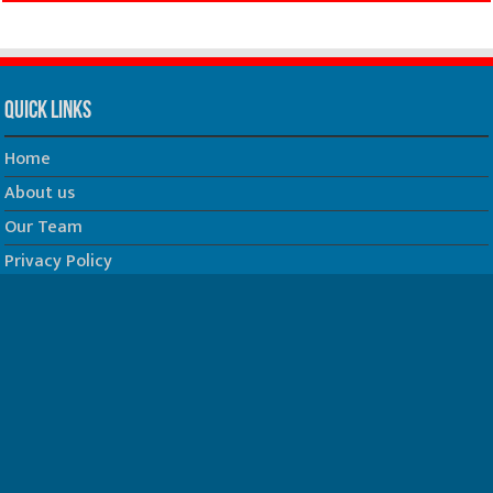
Quick Links
Home
About us
Our Team
Privacy Policy
Contact us
धर्म/ज्योतिष
फिल्म
Join us on Facebook
Follow us on Twitter