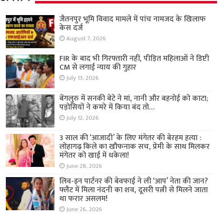
जैतनपुर भूमि विवाद मामले में पांच नामजद के खिलाफ
केस दर्ज
August 7, 2026
FIR के बाद भी गिरफ्तारी नहीं, पीड़ित महिलाओं ने डिप्टी
CM से लगाई न्याय की गुहार
July 13, 2026
बेंगलुरु में सनकी बेटे ने मां, नानी और बहनोई को काटा;
पड़ोसियों ने कमरे में किया बंद तो…
July 12, 2026
3 साल की ‘आजादी’ के लिए मंगेतर की बेरहम हत्या :
लोहागढ़ किले का खौफनाक सच, प्रेमी के साथ मिलकर
मंगेतर को खाई में धकेला!
June 28, 2026
लिव-इन पार्टनर की बेवफाई ने ली ‘आप’ नेता की जान?
फ्लैट में मिला नंदनी का शव, दूसरी पत्नी से मिलने जाता
था फरार असलम!
June 26, 2026