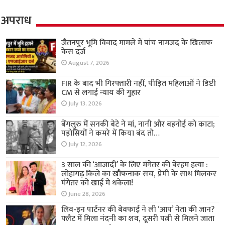
अपराध
जैतनपुर भूमि विवाद मामले में पांच नामजद के खिलाफ
केस दर्ज
August 7, 2026
FIR के बाद भी गिरफ्तारी नहीं, पीड़ित महिलाओं ने डिप्टी
CM से लगाई न्याय की गुहार
July 13, 2026
बेंगलुरु में सनकी बेटे ने मां, नानी और बहनोई को काटा;
पड़ोसियों ने कमरे में किया बंद तो…
July 12, 2026
3 साल की ‘आजादी’ के लिए मंगेतर की बेरहम हत्या :
लोहागढ़ किले का खौफनाक सच, प्रेमी के साथ मिलकर
मंगेतर को खाई में धकेला!
June 28, 2026
लिव-इन पार्टनर की बेवफाई ने ली ‘आप’ नेता की जान?
फ्लैट में मिला नंदनी का शव, दूसरी पत्नी से मिलने जाता