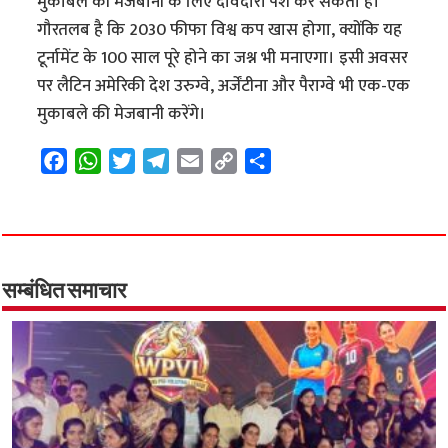
मुकाबले की मेजबानी के लिए दावेदारी पेश कर सकता है।
गौरतलब है कि 2030 फीफा विश्व कप खास होगा, क्योंकि यह
टूर्नामेंट के 100 साल पूरे होने का जश्न भी मनाएगा। इसी अवसर
पर लैटिन अमेरिकी देश उरुग्वे, अर्जेंटीना और पैराग्वे भी एक-एक
मुकाबले की मेजबानी करेंगे।
F
W
T
T
E
C
S
a
h
w
e
m
o
h
c
a
i
l
a
p
a
e
t
t
e
i
y
r
b
s
t
g
l
L
e
o
A
e
r
i
सम्बंधित समाचार
o
p
r
a
n
k
p
m
k