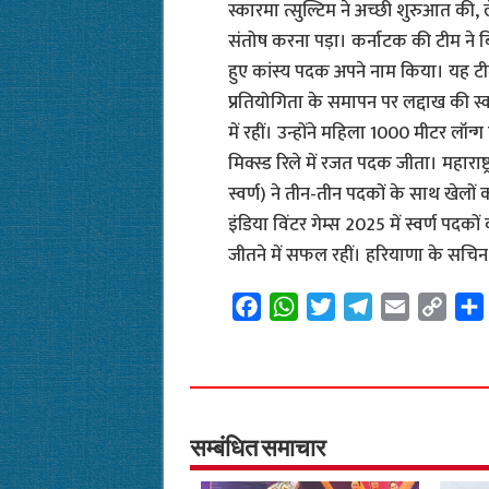
स्कारमा त्सुल्टिम ने अच्छी शुरुआत क
संतोष करना पड़ा। कर्नाटक की टीम ने ब
हुए कांस्य पदक अपने नाम किया। यह ट
प्रतियोगिता के समापन पर लद्दाख की स
में रहीं। उन्होंने महिला 1000 मीटर लॉन्ग
मिक्स्ड रिले में रजत पदक जीता। महाराष्
स्वर्ण) ने तीन-तीन पदकों के साथ खेलों
इंडिया विंटर गेम्स 2025 में स्वर्ण पदक
जीतने में सफल रहीं। हरियाणा के सचिन 
F
W
T
T
E
C
a
h
w
e
m
o
c
a
i
l
a
p
e
t
t
e
i
y
b
s
t
g
l
L
o
A
e
r
i
सम्बंधित समाचार
o
p
r
a
n