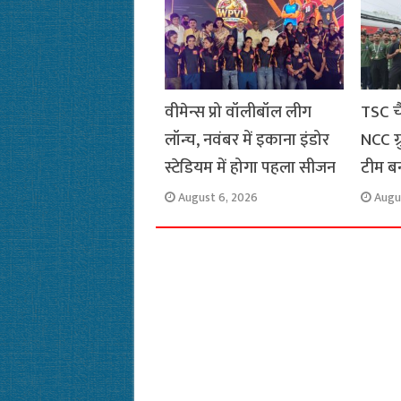
k
p
m
k
वीमेन्स प्रो वॉलीबॉल लीग
TSC च
लॉन्च, नवंबर में इकाना इंडोर
NCC ग
स्टेडियम में होगा पहला सीजन
टीम ब
August 6, 2026
Augu