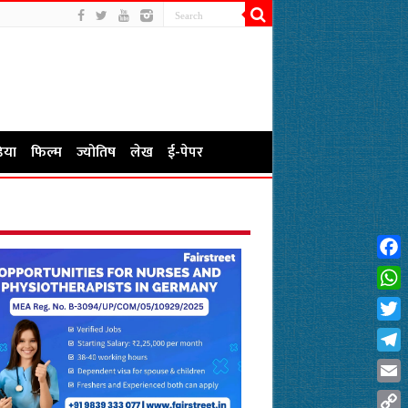
िया
फिल्म
ज्योतिष
लेख
ई-पेपर
Fac
Wha
Twit
Tel
Emai