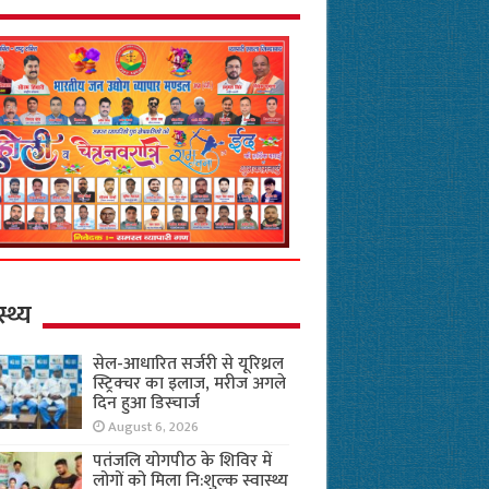
स्थ्य
सेल-आधारित सर्जरी से यूरिथ्रल
स्ट्रिक्चर का इलाज, मरीज अगले
दिन हुआ डिस्चार्ज
August 6, 2026
पतंजलि योगपीठ के शिविर में
लोगों को मिला नि:शुल्क स्वास्थ्य