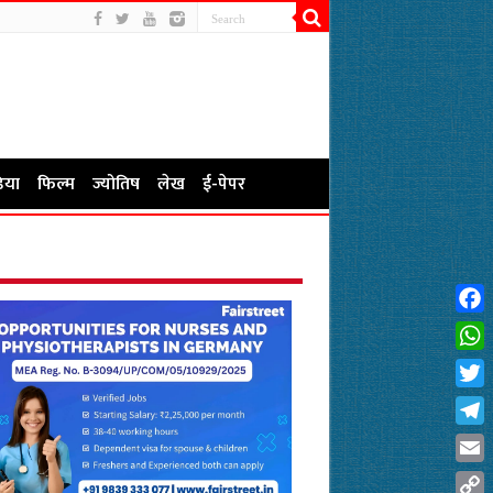
िया
फिल्म
ज्योतिष
लेख
ई-पेपर
Fac
Wha
Twit
Tel
Emai