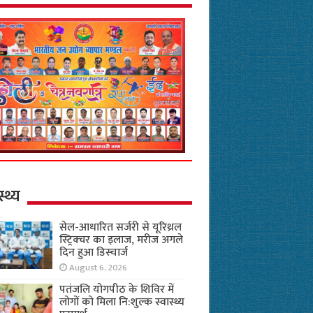
स्थ्य
सेल-आधारित सर्जरी से यूरिथ्रल
स्ट्रिक्चर का इलाज, मरीज अगले
दिन हुआ डिस्चार्ज
August 6, 2026
पतंजलि योगपीठ के शिविर में
लोगों को मिला नि:शुल्क स्वास्थ्य