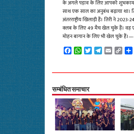
के अगले पड़ाव के लिए आपको शुभकामनाएं
साथ एक साल का अनुबंध बढ़ाया था। तिरी 
अंतरराष्ट्रीय खिलाड़ी हैं। तिरी ने 20
क्लब के लिए 49 मैच खेल चुके हैं। 
मोहन बागान के लिए भी खेल चुके है
F
W
T
T
E
C
a
h
w
e
m
o
c
a
i
l
a
p
e
t
t
e
i
y
b
s
t
g
l
L
o
A
e
r
i
सम्बंधित समाचार
o
p
r
a
n
k
p
m
k