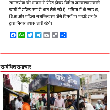
समाजसेवा की भावना से प्रेरित होकर विभिन्न जनकल्याणकारी
कार्यों में सक्रिय रूप से भाग लेती रही है। भविष्य में भी स्वास्थ्य,
शिक्षा और महिला सशक्तिकरण जैसे विषयों पर फाउंडेशन के
द्वारा निरंतर प्रयास जारी रहेंगे।
F
W
T
T
E
C
S
a
h
w
e
m
o
h
c
a
i
l
a
p
a
e
t
t
e
i
y
r
b
s
t
g
l
L
e
o
A
e
r
i
सम्बंधित समाचार
o
p
r
a
n
k
p
m
k