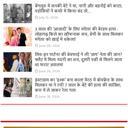
बेंगलुरु में सनकी बेटे ने मां, नानी और बहनोई को काटा;
पड़ोसियों ने कमरे में किया बंद तो…
July 12, 2026
3 साल की ‘आजादी’ के लिए मंगेतर की बेरहम हत्या :
लोहागढ़ किले का खौफनाक सच, प्रेमी के साथ मिलकर
मंगेतर को खाई में धकेला!
June 28, 2026
लिव-इन पार्टनर की बेवफाई ने ली ‘आप’ नेता की जान?
फ्लैट में मिला नंदनी का शव, दूसरी पत्नी से मिलने जाता
था फरार असलम!
June 26, 2026
इंस्टाग्राम का ‘इश्क’ बना काल! मेरठ में बॉयफ्रेंड के साथ
मिलकर मां ने रची 7 साल के बेटे की हत्या की साजिश;
कार में ले जाकर रेता गला
June 18, 2026