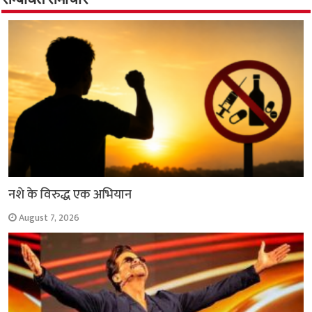
सम्बंधित समाचार
o
p
r
a
n
k
p
m
k
नशे के विरुद्ध एक अभियान
August 7, 2026