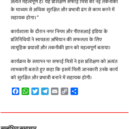
अत्यंत महत्वपूर्ण हैं। यह प्रशिक्षण सफाई मित्रों को नई तकनीकों
के माध्यम से अधिक सुरक्षित और प्रभावी ढंग से काम करने में
सहायक होगा।”
कार्यशाला के दौरान नगर निगम और पीएसआई इंडिया के
प्रतिनिधियों ने स्वच्छता अभियान की सफलता के लिए
सामूहिक प्रयासों और तकनीकी ज्ञान को महत्वपूर्ण बताया।
कार्यक्रम के समापन पर सफाई मित्रों ने इस प्रशिक्षण को अत्यंत
लाभकारी बताते हुए कहा कि इसमें मिली जानकारी उनके कार्य
को सुरक्षित और प्रभावी बनाने में सहायक होगी।
F
W
T
T
E
C
S
a
h
w
e
m
o
h
c
a
i
l
a
p
a
e
t
t
e
i
y
r
b
s
t
g
l
L
e
o
A
e
r
i