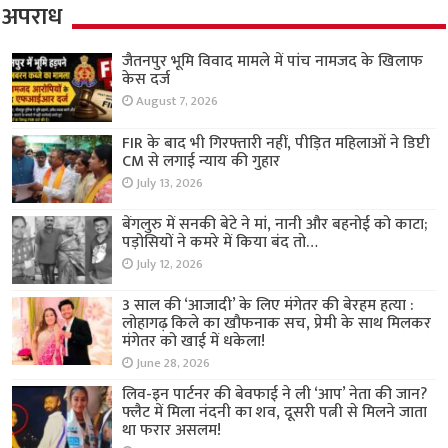
अपराध
जैतनपुर भूमि विवाद मामले में पांच नामजद के खिलाफ
केस दर्ज
August 7, 2026
FIR के बाद भी गिरफ्तारी नहीं, पीड़ित महिलाओं ने डिप्टी
CM से लगाई न्याय की गुहार
July 13, 2026
बेंगलुरु में सनकी बेटे ने मां, नानी और बहनोई को काटा;
पड़ोसियों ने कमरे में किया बंद तो…
July 12, 2026
3 साल की ‘आजादी’ के लिए मंगेतर की बेरहम हत्या :
लोहागढ़ किले का खौफनाक सच, प्रेमी के साथ मिलकर
मंगेतर को खाई में धकेला!
June 28, 2026
लिव-इन पार्टनर की बेवफाई ने ली ‘आप’ नेता की जान?
फ्लैट में मिला नंदनी का शव, दूसरी पत्नी से मिलने जाता
था फरार असलम!