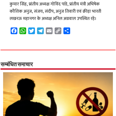
कुमार सिंह, प्रांतीय अध्यक्ष गोविंद पांडे, प्रांतीय मंत्री अभिषेक
कौशिक अनुज, संजय, संदीप, अनुज तिवारी एवं क्रीड़ा भारती
लखनऊ महानगर के अध्यक्ष अनिल अग्रवाल उपस्थित रहे।
F
W
T
T
E
C
S
a
h
w
e
m
o
h
c
a
i
l
a
p
a
e
t
t
e
i
y
r
b
s
t
g
l
L
e
o
A
e
r
i
सम्बंधित समाचार
o
p
r
a
n
k
p
m
k