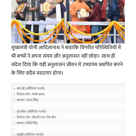
मुख्यमंत्री योगी आदित्यनाथ ने कहाकि विपरीत परिस्थितियों में
भी बच्चों ने अपना संयम और अनुशासन नहीं छोड़ा। साथ ही
संदेश दिया कि यही अनुशासन जीवन में उच्चायम स्थापित करने
के लिए सदैव मददगार होगा।
•   खो-खो (सीनियर गर्ल्स):

•   विजेता टीम: गांधी क्लब

•   कप्तान: रचना सिंह

•   फुटबॉल (सीनियर गर्ल्स):

•   विजेता टीम: गोमती नगर टीम ग्रीन

•   कप्तान: निधि सिंह

•   कबड्डी (सीनियर गर्ल्स):
