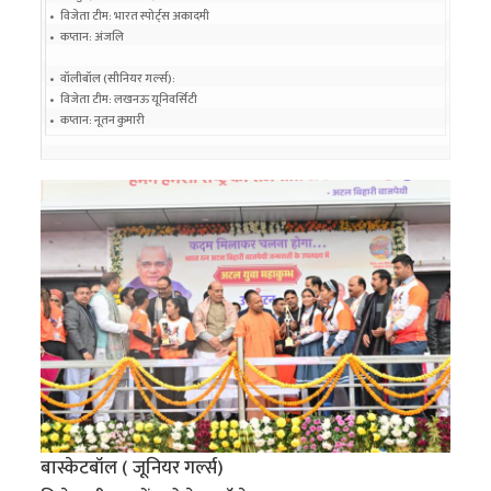
•   विजेता टीम: भारत स्पोर्ट्स अकादमी

•   कप्तान: अंजलि

•   वॉलीबॉल (सीनियर गर्ल्स):

•   विजेता टीम: लखनऊ यूनिवर्सिटी

•   कप्तान: नूतन कुमारी
बास्केटबॉल ( जूनियर गर्ल्स)