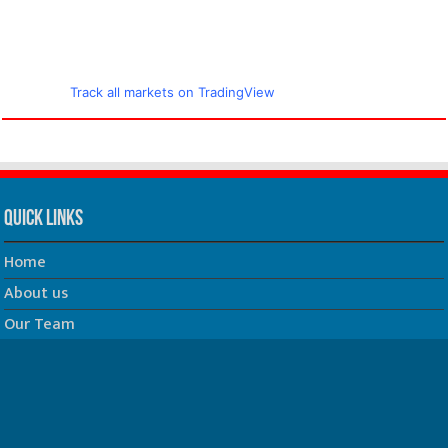
Track all markets on TradingView
Quick Links
Home
About us
Our Team
Privacy Policy
Contact us
धर्म/ज्योतिष