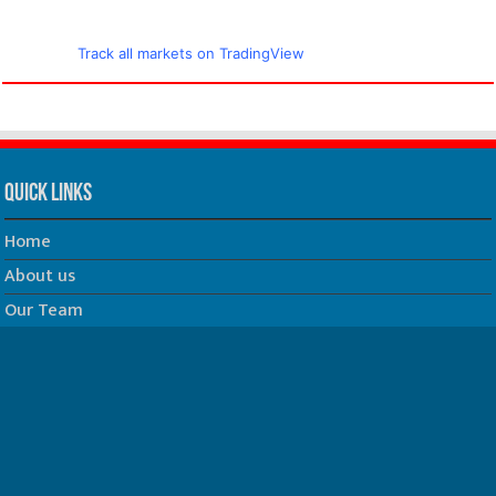
Track all markets on TradingView
Quick Links
Home
About us
Our Team
Privacy Policy
Contact us
धर्म/ज्योतिष
फिल्म
Join us on Facebook