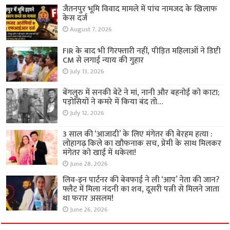
जैतनपुर भूमि विवाद मामले में पांच नामजद के खिलाफ
केस दर्ज
August 7, 2026
FIR के बाद भी गिरफ्तारी नहीं, पीड़ित महिलाओं ने डिप्टी
CM से लगाई न्याय की गुहार
July 13, 2026
बेंगलुरु में सनकी बेटे ने मां, नानी और बहनोई को काटा;
पड़ोसियों ने कमरे में किया बंद तो…
July 12, 2026
3 साल की ‘आजादी’ के लिए मंगेतर की बेरहम हत्या :
लोहागढ़ किले का खौफनाक सच, प्रेमी के साथ मिलकर
मंगेतर को खाई में धकेला!
June 28, 2026
लिव-इन पार्टनर की बेवफाई ने ली ‘आप’ नेता की जान?
फ्लैट में मिला नंदनी का शव, दूसरी पत्नी से मिलने जाता
था फरार असलम!
June 26, 2026