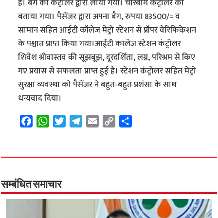
हैं। बैग को कंट्रोलर द्वारा लाया गया। चारबाग कंट्रोलर को
बताया गया। पैसेंजर द्वारा अपना बैग, रुपया 83500/= व
सामान सहित आईटी कॉलेज मेट्रो स्टेशन से प्रॉपर वेरिफिकेशन
के पश्चात प्राप्त किया गया।आईटी कालेज स्टेशन कंट्रोलर
शिवेश श्रीवास्तव की सूझबूझ, दूरदर्शिता, लग्न, परिश्रम से किए
गए प्रयास से सफलता प्राप्त हुई है। स्टेशन कंट्रोलर सहित मेट्रो
सुरक्षा व्यवस्था को पैसेंजर ने बहुत-बहुत प्रशंसा के साथ
धन्यवाद दिया।
F
W
T
T
E
C
S
a
h
w
e
m
o
h
c
a
i
l
a
p
a
e
t
t
e
i
y
r
b
s
t
g
l
L
e
o
A
e
r
i
सम्बंधित समाचार
o
p
r
a
n
k
p
m
k