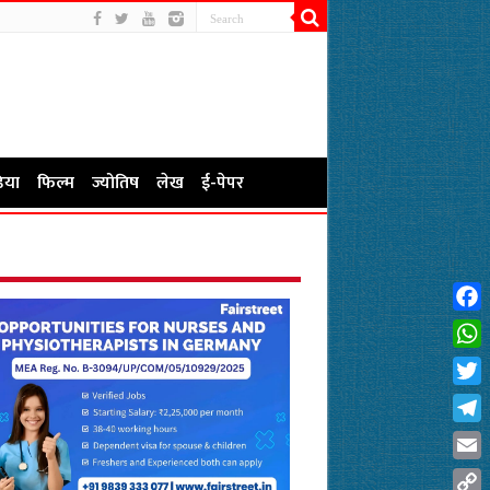
िया
फिल्म
ज्योतिष
लेख
ई-पेपर
Fac
Wha
Twit
Tel
Emai