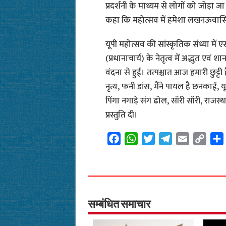
प्रदर्शनी के माध्यम से लोगों को जोड़ा 
कहा कि महोत्सव में हमेशा लखनऊवासिय
यूपी महोत्सव की सांस्कृतिक संध्या में एस
(प्रधानाचार्य) के नेतृत्व में अद्भुत एवं
वंदना से हुई। तत्पश्चात आज हमारी छुट्टी
नृत्य, फनी डांस, मैंने पायल है छनकाई,
पिंगा नगाड़े संग ढोल, सॉरी सॉरी, राजस्
प्रस्तुति दी।
F
W
T
T
E
C
a
h
w
e
m
o
c
a
i
l
a
p
e
t
t
e
i
y
b
s
t
g
l
L
o
A
e
r
i
सम्बंधित समाचार
o
p
r
a
n