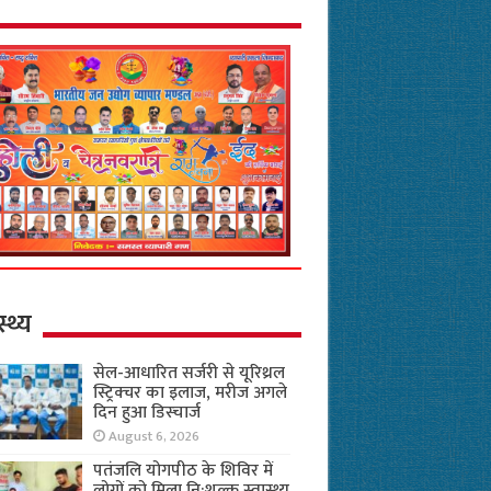
स्थ्य
सेल-आधारित सर्जरी से यूरिथ्रल
स्ट्रिक्चर का इलाज, मरीज अगले
दिन हुआ डिस्चार्ज
August 6, 2026
पतंजलि योगपीठ के शिविर में
लोगों को मिला नि:शुल्क स्वास्थ्य