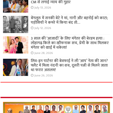
CM से लगाई न्याय की गुहार
July 13, 2026
बेंगलुरु में सनकी बेटे ने मां, नानी और बहनोई को काटा;
पड़ोसियों ने कमरे में किया बंद तो…
July 12, 2026
3 साल की ‘आजादी’ के लिए मंगेतर की बेरहम हत्या :
लोहागढ़ किले का खौफनाक सच, प्रेमी के साथ मिलकर
मंगेतर को खाई में धकेला!
June 28, 2026
लिव-इन पार्टनर की बेवफाई ने ली ‘आप’ नेता की जान?
फ्लैट में मिला नंदनी का शव, दूसरी पत्नी से मिलने जाता
था फरार असलम!
June 26, 2026