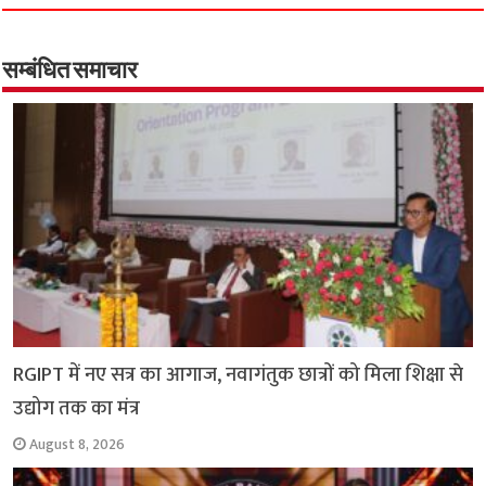
e
t
t
e
i
y
r
b
s
t
g
l
L
e
o
A
e
r
i
सम्बंधित समाचार
o
p
r
a
n
k
p
m
k
RGIPT में नए सत्र का आगाज, नवागंतुक छात्रों को मिला शिक्षा से
उद्योग तक का मंत्र
August 8, 2026