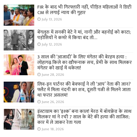
FIR के बाद भी गिरफ्तारी नहीं, पीड़ित महिलाओं ने डिप्टी
CM से लगाई न्याय की गुहार
July 13, 2026
बेंगलुरु में सनकी बेटे ने मां, नानी और बहनोई को काटा;
पड़ोसियों ने कमरे में किया बंद तो…
July 12, 2026
3 साल की ‘आजादी’ के लिए मंगेतर की बेरहम हत्या :
लोहागढ़ किले का खौफनाक सच, प्रेमी के साथ मिलकर
मंगेतर को खाई में धकेला!
June 28, 2026
लिव-इन पार्टनर की बेवफाई ने ली ‘आप’ नेता की जान?
फ्लैट में मिला नंदनी का शव, दूसरी पत्नी से मिलने जाता
था फरार असलम!
June 26, 2026
इंस्टाग्राम का ‘इश्क’ बना काल! मेरठ में बॉयफ्रेंड के साथ
मिलकर मां ने रची 7 साल के बेटे की हत्या की साजिश;
कार में ले जाकर रेता गला
June 18, 2026