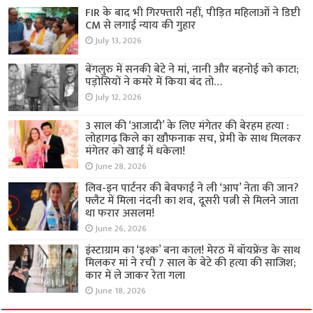
FIR के बाद भी गिरफ्तारी नहीं, पीड़ित महिलाओं ने डिप्टी
CM से लगाई न्याय की गुहार
July 13, 2026
बेंगलुरु में सनकी बेटे ने मां, नानी और बहनोई को काटा;
पड़ोसियों ने कमरे में किया बंद तो…
July 12, 2026
3 साल की ‘आजादी’ के लिए मंगेतर की बेरहम हत्या :
लोहागढ़ किले का खौफनाक सच, प्रेमी के साथ मिलकर
मंगेतर को खाई में धकेला!
June 28, 2026
लिव-इन पार्टनर की बेवफाई ने ली ‘आप’ नेता की जान?
फ्लैट में मिला नंदनी का शव, दूसरी पत्नी से मिलने जाता
था फरार असलम!
June 26, 2026
इंस्टाग्राम का ‘इश्क’ बना काल! मेरठ में बॉयफ्रेंड के साथ
मिलकर मां ने रची 7 साल के बेटे की हत्या की साजिश;
कार में ले जाकर रेता गला
June 18, 2026