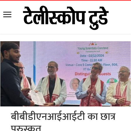
बीबीडीएनआईआईटी का छात्र
पुरुस्कृत