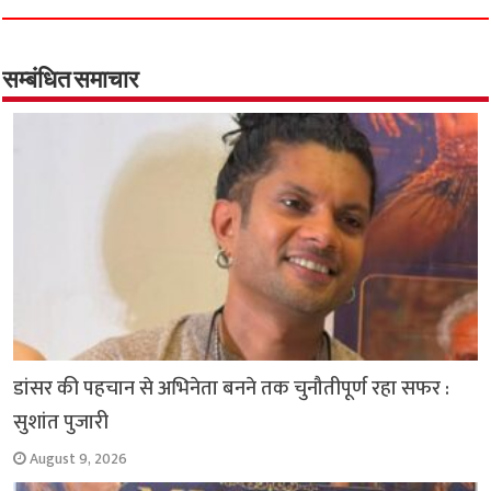
e
t
t
e
i
y
r
b
s
t
g
l
L
e
o
A
e
r
i
सम्बंधित समाचार
o
p
r
a
n
k
p
m
k
डांसर की पहचान से अभिनेता बनने तक चुनौतीपूर्ण रहा सफर :
सुशांत पुजारी
August 9, 2026