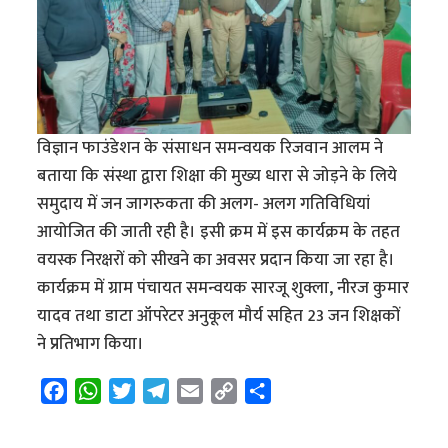
विज्ञान फाउंडेशन के संसाधन समन्वयक रिजवान आलम ने
बताया कि संस्था द्वारा शिक्षा की मुख्य धारा से जोड़ने के लिये
समुदाय में जन जागरुकता की अलग- अलग गतिविधियां
आयोजित की जाती रही है। इसी क्रम में इस कार्यक्रम के तहत
वयस्क निरक्षरों को सीखने का अवसर प्रदान किया जा रहा है।
कार्यक्रम में ग्राम पंचायत समन्वयक सारजू शुक्ला, नीरज कुमार
यादव तथा डाटा ऑपरेटर अनुकूल मौर्य सहित 23 जन शिक्षकों
ने प्रतिभाग किया।
F
W
T
T
E
C
S
a
h
w
e
m
o
h
c
a
i
l
a
p
a