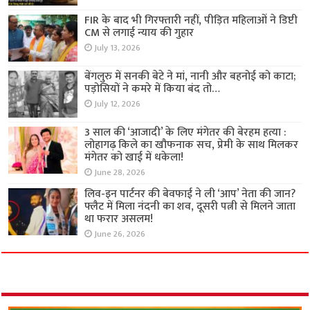
FIR के बाद भी गिरफ्तारी नहीं, पीड़ित महिलाओं ने डिप्टी
CM से लगाई न्याय की गुहार
July 13, 2026
बेंगलुरु में सनकी बेटे ने मां, नानी और बहनोई को काटा;
पड़ोसियों ने कमरे में किया बंद तो…
July 12, 2026
3 साल की ‘आजादी’ के लिए मंगेतर की बेरहम हत्या :
लोहागढ़ किले का खौफनाक सच, प्रेमी के साथ मिलकर
मंगेतर को खाई में धकेला!
June 28, 2026
लिव-इन पार्टनर की बेवफाई ने ली ‘आप’ नेता की जान?
फ्लैट में मिला नंदनी का शव, दूसरी पत्नी से मिलने जाता
था फरार असलम!
June 26, 2026