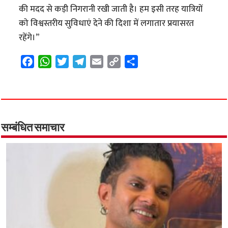
की मदद से कड़ी निगरानी रखी जाती है। हम इसी तरह यात्रियों
को विश्वस्तरीय सुविधाएं देने की दिशा में लगातार प्रयासरत
रहेंगे।”
F
W
T
T
E
C
S
a
h
w
e
m
o
h
c
a
i
l
a
p
a
e
t
t
e
i
y
r
b
s
t
g
l
L
e
o
A
e
r
i
सम्बंधित समाचार
o
p
r
a
n
k
p
m
k