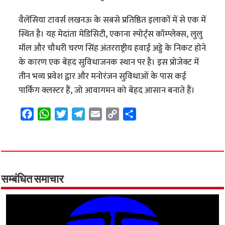
वैलेंसिया टावर्स लखनऊ के सबसे प्रतिष्ठित इलाकों में से एक में
स्थित है। यह मेदांता मेडिसिटी, एकाना स्पोर्ट्स कॉम्प्लेक्स, लुलु
मॉल और चौधरी चरण सिंह अंतरराष्ट्रीय हवाई अड्डे के निकट होने
के कारण एक बेहद सुविधाजनक स्थान पर है। इस प्रोजेक्ट में
तीन भव्य प्रवेश द्वार और मनोरंजन सुविधाओं के पास कई
पार्किंग क्लस्टर हैं, जो आवागमन को बेहद आसान बनाते हैं।
F
W
T
T
E
C
S
a
h
w
e
m
o
h
c
a
i
l
a
p
a
e
t
t
e
i
y
r
b
s
t
g
l
L
e
o
A
e
r
i
सम्बंधित समाचार
o
p
r
a
n
k
p
m
k