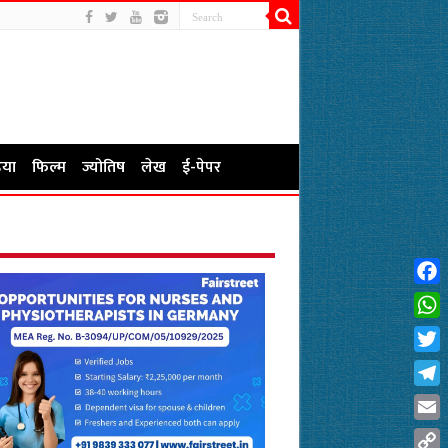
या
फिल्म
ज्योतिष
लेख
ई-पेपर
Fac
Wha
Twit
Tel
Emai