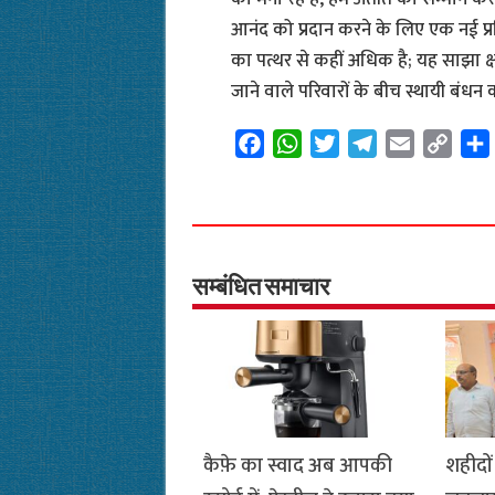
आनंद को प्रदान करने के लिए एक नई प्
का पत्थर से कहीं अधिक है; यह साझा क्षण
जाने वाले परिवारों के बीच स्थायी बंधन क
F
W
T
T
E
C
a
h
w
e
m
o
c
a
i
l
a
p
e
t
t
e
i
y
b
s
t
g
l
L
o
A
e
r
i
सम्बंधित समाचार
o
p
r
a
n
k
p
m
k
कैफ़े का स्वाद अब आपकी
शहीदों