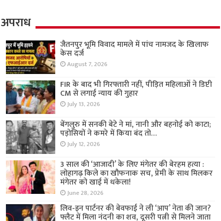
अपराध
जैतनपुर भूमि विवाद मामले में पांच नामजद के खिलाफ
केस दर्ज
August 7, 2026
FIR के बाद भी गिरफ्तारी नहीं, पीड़ित महिलाओं ने डिप्टी
CM से लगाई न्याय की गुहार
July 13, 2026
बेंगलुरु में सनकी बेटे ने मां, नानी और बहनोई को काटा;
पड़ोसियों ने कमरे में किया बंद तो…
July 12, 2026
3 साल की ‘आजादी’ के लिए मंगेतर की बेरहम हत्या :
लोहागढ़ किले का खौफनाक सच, प्रेमी के साथ मिलकर
मंगेतर को खाई में धकेला!
June 28, 2026
लिव-इन पार्टनर की बेवफाई ने ली ‘आप’ नेता की जान?
फ्लैट में मिला नंदनी का शव, दूसरी पत्नी से मिलने जाता