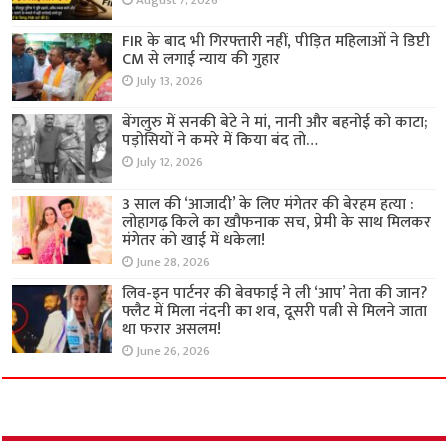
August 7, 2026
FIR के बाद भी गिरफ्तारी नहीं, पीड़ित महिलाओं ने डिप्टी
CM से लगाई न्याय की गुहार
July 13, 2026
बेंगलुरु में सनकी बेटे ने मां, नानी और बहनोई को काटा;
पड़ोसियों ने कमरे में किया बंद तो…
July 12, 2026
3 साल की ‘आजादी’ के लिए मंगेतर की बेरहम हत्या :
लोहागढ़ किले का खौफनाक सच, प्रेमी के साथ मिलकर
मंगेतर को खाई में धकेला!
June 28, 2026
लिव-इन पार्टनर की बेवफाई ने ली ‘आप’ नेता की जान?
फ्लैट में मिला नंदनी का शव, दूसरी पत्नी से मिलने जाता
था फरार असलम!
June 26, 2026