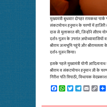
मुख्यमंत्री बुधवार दोपहर रामकथा पार्क पहु
संकटमोचन हनुमान के चरणों में हाजिरी लगा
दास से मुलाकात की, जिन्होंने सीएम यो
दर्शन-पूजन के उपरांत अयोध्यावासियों व
श्रीराम जन्मभूमि पहुंचे और श्रीरामलला क
दर्शन-पूजन किया।
इसके पहले मुख्यमंत्री योगी आदित्यनाथ 
श्रीराम व संकटमोचन हनुमान जी के चरणो
गिरीश पति त्रिपाठी, विधायक वेदप्रकाश 
F
W
T
T
E
C
a
h
w
e
m
o
c
a
i
l
a
p
e
t
t
e
i
y