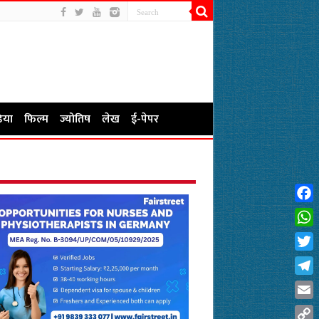
िया
फिल्म
ज्योतिष
लेख
ई-पेपर
Fac
Wha
Twit
Tel
Emai