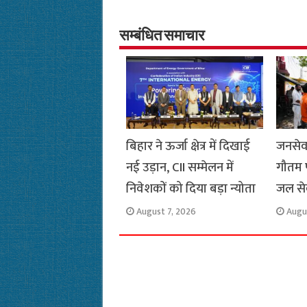
b
s
t
g
l
L
o
A
e
r
i
सम्बंधित समाचार
o
p
r
a
n
k
p
m
k
बिहार ने ऊर्जा क्षेत्र में दिखाई
जनसेव
नई उड़ान, CII सम्मेलन में
गौतम 
निवेशकों को दिया बड़ा न्योता
जल से
August 7, 2026
Augu