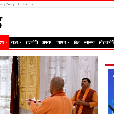
vacy Policy
Contact us
देश
राज्य
राजनीति
अपराध
व्यापार
खेल
स्वास्थ्य
सोशलमीड