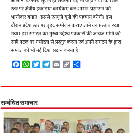
आसानी के साथ सुलभ हो सकेगी। यह भी कहा गया कि जिले
स्तर पर क्षेत्रीय इकाइयां कार्यक्रम कर शासन-प्रशासन को
भागीदार बनाएं। इससे एनयूजे यूपी की पहचान बनेगी। इस
दौरान प्रदेश स्तर पर वृहद सम्मेलन कराए जाने का प्रस्ताव रखा
गया। इस संगठन का मुख्य उद्देश्य पत्रकारों की जायज मांगों को
सही पटल पर गंभीरता से प्रस्तुत करना एवं अपने संगठन के द्वारा
समाज को भी नई दिशा प्रदान करना है।
F
W
T
T
E
C
S
a
h
w
e
m
o
h
c
a
i
l
a
p
a
e
t
t
e
i
y
r
b
s
t
g
l
L
e
o
A
e
r
i
सम्बंधित समाचार
o
p
r
a
n
k
p
m
k