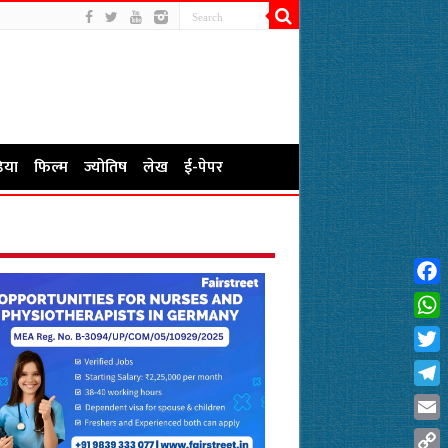
िया
फिल्म
ज्योतिष
लेख
ई-पेपर
Fac
Wha
Twit
Tel
Emai