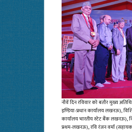
नौवें दिन रविवार को बतौर मुख्य अतिथि
इण्डिया-प्रधान कार्यालय लखनऊ), विशि
कार्यालय भारतीय स्टेट बैंक लखनऊ), विप
प्रथम-लखनऊ), रवि रंजन वर्मा (सहायक मह