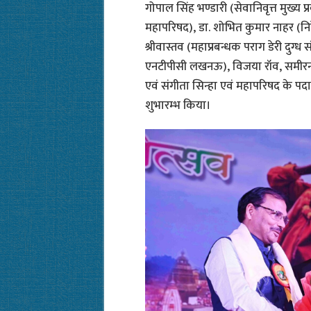
गोपाल सिंह भण्डारी (सेवानिवृत्त मुख्य 
महापरिषद), डा. शोभित कुमार नाहर (
श्रीवास्तव (महाप्रबन्धक पराग डेरी दुग्ध 
एनटीपीसी लखनऊ), विजया रॉव, समीरन
एवं संगीता सिन्हा एवं महापरिषद के पदाधि
शुभारम्भ किया।