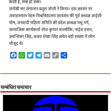
कैसी है, स्पष्ट हो सके।
संगोष्ठी का संचालन प्रतुल जोशी ने किया। इस अवसर पर
जवाहरलाल नेहरू विश्वविद्यालय छात्रसंघ की पूर्व अध्यक्ष आईशी
घोष, जनवादी महिला समिति की प्रदेश अध्यक्ष मधु गर्ग,
सामाजिक कार्यकर्ता नरेश कुमार वाल्मीकि, नाईश हसन,
अवन्तिका सिंह, अजय शेखर सिंह समेत बड़ी संख्या में लोग
मौजूद थे।
F
W
T
T
E
C
S
a
h
w
e
m
o
h
c
a
i
l
a
p
a
e
t
t
e
i
y
r
b
s
t
g
l
L
e
o
A
e
r
i
सम्बंधित समाचार
o
p
r
a
n
k
p
m
k