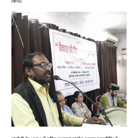
किये।