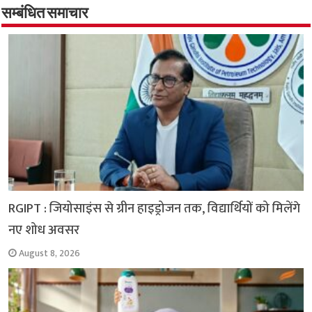
o
A
e
r
i
सम्बंधित समाचार
o
p
r
a
n
k
p
m
k
RGIPT : जियोसाइंस से ग्रीन हाइड्रोजन तक, विद्यार्थियों को मिलेंगे
नए शोध अवसर
August 8, 2026