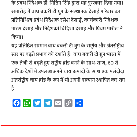
के प्रबंध निदेशक डॉ. नितिन सिंह द्वारा यह पुरस्कार दिया गया।
समारोह में वाघ बकरी टी ग्रुप के संस्थापक देसाई परिवार का
प्रतिनिधित्व प्रबंध निदेशक रसेश देसाई, कार्यकारी निदेशक
पारस देसाई और निदेशकों विदिशा देसाई और प्रियम पारीख ने
किया।
यह प्रतिष्ठित सम्मान वाघ बकरी टी ग्रुप के राष्ट्रीय और अंतर्राष्ट्रीय
स्तर पर बढ़ते प्रभाव को दर्शाते हैं। वाघ बकरी टी ग्रुप भारत में
एक तेजी से बढ़ते हुए राष्ट्रीय ब्रांड बनने के साथ-साथ, 60 से
अधिक देशों में उपलब्ध अपने चाय उत्पादों के साथ एक पसंदीदा
अंतर्राष्ट्रीय चाय ब्रांड के रूप में भी अपनी पहचान स्थापित कर रहा
है।
F
W
T
T
E
C
S
a
h
w
e
m
o
h
c
a
i
l
a
p
a
e
t
t
e
i
y
r
b
s
t
g
l
L
e