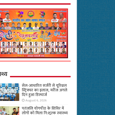
स्थ्य
सेल-आधारित सर्जरी से यूरिथ्रल
स्ट्रिक्चर का इलाज, मरीज अगले
दिन हुआ डिस्चार्ज
August 6, 2026
पतंजलि योगपीठ के शिविर में
लोगों को मिला नि:शुल्क स्वास्थ्य