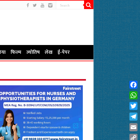
िया
फिल्म
ज्योतिष
लेख
ई-पेपर
Fac
Wha
Twit
Tel
Emai