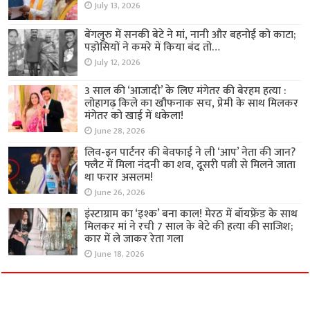
July 13, 2026
बेंगलुरु में सनकी बेटे ने मां, नानी और बहनोई को काटा;
पड़ोसियों ने कमरे में किया बंद तो…
July 12, 2026
3 साल की ‘आजादी’ के लिए मंगेतर की बेरहम हत्या :
लोहागढ़ किले का खौफनाक सच, प्रेमी के साथ मिलकर
मंगेतर को खाई में धकेला!
June 28, 2026
लिव-इन पार्टनर की बेवफाई ने ली ‘आप’ नेता की जान?
फ्लैट में मिला नंदनी का शव, दूसरी पत्नी से मिलने जाता
था फरार असलम!
June 26, 2026
इंस्टाग्राम का ‘इश्क’ बना काल! मेरठ में बॉयफ्रेंड के साथ
मिलकर मां ने रची 7 साल के बेटे की हत्या की साजिश;
कार में ले जाकर रेता गला
June 18, 2026