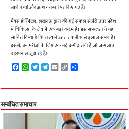
आधे बच्चों और आधे वयस्कों पर किए गए हैं।
मैक्स हॉस्पिटल, लखनऊ द्वारा की गई सफल सर्जरी उत्तर प्रदेश
में चिकित्सा के क्षेत्र में एक बड़ा कदम है। इस सफलता ने यह
साबित किया है कि राज्य में उन्नत तकनीक से इलाज संभव है।
इससे, उन मरीजों के लिए एक नई उम्मीद जगी है जो जन्मजात
बहरेपन से जूझ रहे हैं।
F
W
T
T
E
C
S
a
h
w
e
m
o
h
c
a
i
l
a
p
a
e
t
t
e
i
y
r
b
s
t
g
l
L
e
o
A
e
r
i
सम्बंधित समाचार
o
p
r
a
n
k
p
m
k