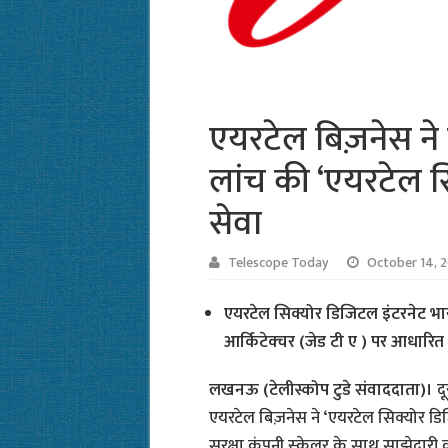
एयरटेल बिज़नेस ने स
लांच की ‘एयरटेल स
सेवा
Telescope Today
October 14, 
एयरटेल सिक्योर डिजिटल इंटरनेट भारत 
आर्किटेक्चर (जेड टी ए ) पर आधारित 
लखनऊ (टेलीस्कोप टुडे संवाददाता)।
द
एयरटेल बिज़नेस ने ‘एयरटेल सिक्योर डि
सुरक्षा कंपनी स्‍केलर के साथ साझेदारी 