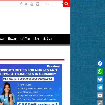
िया
फिल्म
ज्योतिष
लेख
ई-पेपर
Fac
Wha
Twit
Tel
Emai