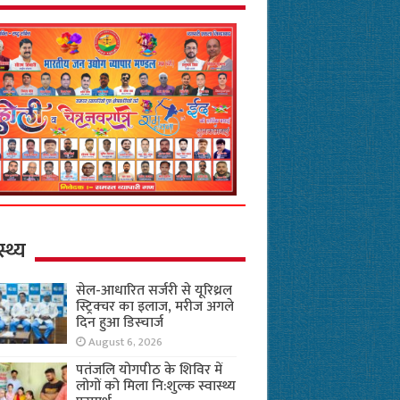
स्थ्य
सेल-आधारित सर्जरी से यूरिथ्रल
स्ट्रिक्चर का इलाज, मरीज अगले
दिन हुआ डिस्चार्ज
August 6, 2026
पतंजलि योगपीठ के शिविर में
लोगों को मिला नि:शुल्क स्वास्थ्य