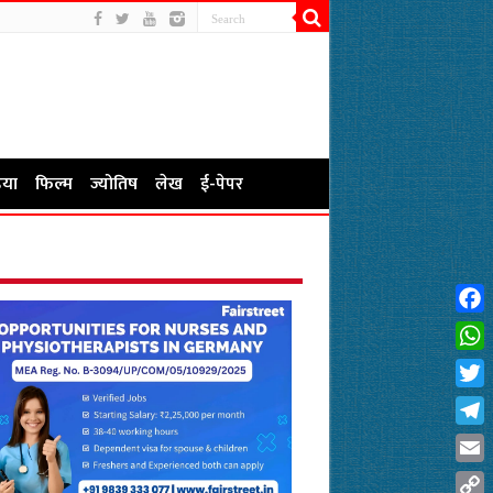
या
फिल्म
ज्योतिष
लेख
ई-पेपर
Fac
Wha
Twit
Tel
Emai