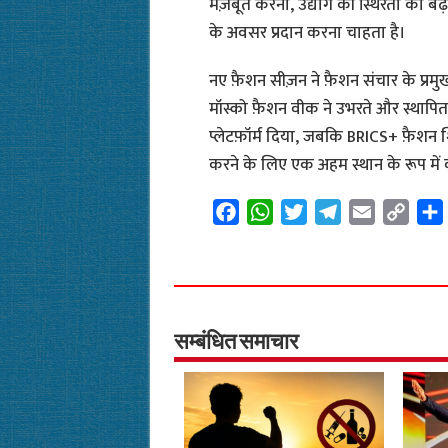
मज़बूत करना, उद्योग की स्थिरता को बढ
के अवसर प्रदान करना चाहता है।
नए फ़ैशन सीज़न ने फ़ैशन संचार के प्रमुख 
मॉस्को फ़ैशन वीक ने उभरते और स्थापित
प्लेटफ़ॉर्म दिया, जबकि BRICS+ फ़ैशन शि
करने के लिए एक अहम स्थान के रूप में 
F
W
T
T
E
C
a
h
w
e
m
o
c
a
i
l
a
p
e
t
t
e
i
y
b
s
t
g
l
L
o
A
e
r
i
सम्बंधित समाचार
o
p
r
a
n
k
p
m
k