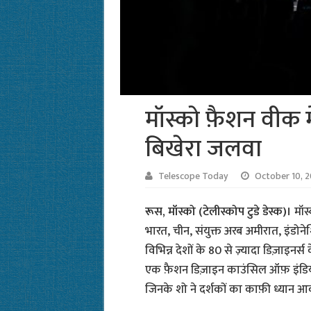
मॉस्को फ़ैशन वीक मे
बिखेरा जलवा
Telescope Today
October 10, 
रूस, मॉस्को (टेलीस्कोप टुडे डेस्क)।
मॉस्
भारत, चीन, संयुक्त अरब अमीरात, इंडोन
विभिन्न देशों के 80 से ज़्यादा डिज़ाइनर्स
एक फ़ैशन डिज़ाइन काउंसिल ऑफ़ इंडिया द्वा
जिनके शो ने दर्शकों का काफ़ी ध्यान आ