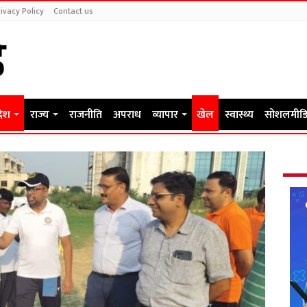
ivacy Policy
Contact us
देश
राज्य
राजनीति
अपराध
व्यापार
खेल
स्वास्थ्य
सोशलमीडि