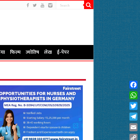
या
फिल्म
ज्योतिष
लेख
ई-पेपर
Fac
Wha
Twit
Tel
Emai