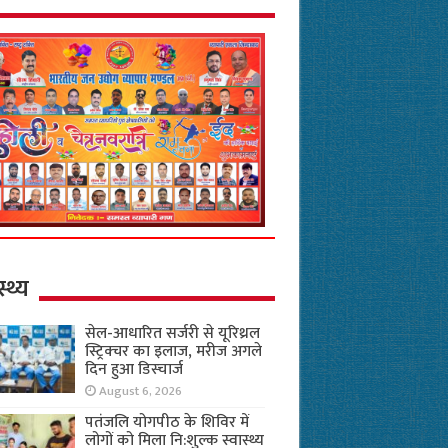
स्थ्य
सेल-आधारित सर्जरी से यूरिथ्रल
स्ट्रिक्चर का इलाज, मरीज अगले
दिन हुआ डिस्चार्ज
August 6, 2026
पतंजलि योगपीठ के शिविर में
लोगों को मिला नि:शुल्क स्वास्थ्य