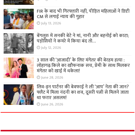
FIR के बाद भी गिरफ्तारी नहीं, पीड़ित महिलाओं ने डिप्टी
CM से लगाई न्याय की गुहार
July 13, 2026
बेंगलुरु में सनकी बेटे ने मां, नानी और बहनोई को काटा;
पड़ोसियों ने कमरे में किया बंद तो…
July 12, 2026
3 साल की ‘आजादी’ के लिए मंगेतर की बेरहम हत्या :
लोहागढ़ किले का खौफनाक सच, प्रेमी के साथ मिलकर
मंगेतर को खाई में धकेला!
June 28, 2026
लिव-इन पार्टनर की बेवफाई ने ली ‘आप’ नेता की जान?
फ्लैट में मिला नंदनी का शव, दूसरी पत्नी से मिलने जाता
था फरार असलम!
June 26, 2026