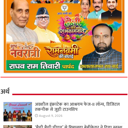
अर्थ
अग्रशील इंफ्राटेक का आश्रयम फेज-II लॉन्च, डिजिटल
तकनीक से जुड़ी टाउनशिप
August 9, 2026
‘मैची मैची पीएच’ से हिमालया बेबीकेयर ने दिया स्वस्थ