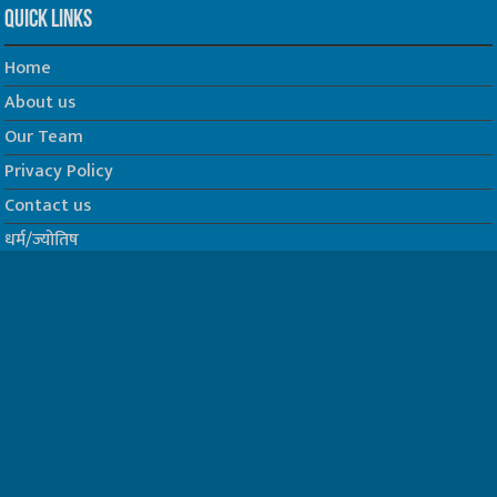
Quick Links
Home
About us
Our Team
Privacy Policy
Contact us
धर्म/ज्योतिष
फिल्म
Join us on Facebook
Follow us on Twitter
Website Developed by -
Prabhat Media Creations