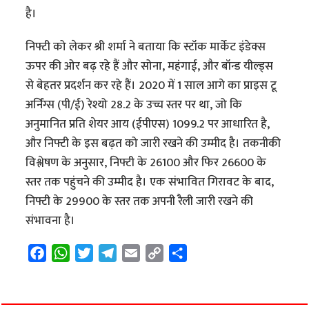
है।
निफ्टी को लेकर श्री शर्मा ने बताया कि स्टॉक मार्केट इंडेक्स
ऊपर की ओर बढ़ रहे हैं और सोना, महंगाई, और बॉन्ड यील्ड्स
से बेहतर प्रदर्शन कर रहे हैं। 2020 में 1 साल आगे का प्राइस टू
अर्निंग्स (पी/ई) रेश्यो 28.2 के उच्च स्तर पर था, जो कि
अनुमानित प्रति शेयर आय (ईपीएस) 1099.2 पर आधारित है,
और निफ्टी के इस बढ़त को जारी रखने की उम्मीद है। तकनीकी
विश्लेषण के अनुसार, निफ्टी के 26100 और फिर 26600 के
स्तर तक पहुंचने की उम्मीद है। एक संभावित गिरावट के बाद,
निफ्टी के 29900 के स्तर तक अपनी रैली जारी रखने की
संभावना है।
F
W
T
T
E
C
S
a
h
w
e
m
o
h
c
a
i
l
a
p
a
e
t
t
e
i
y
r