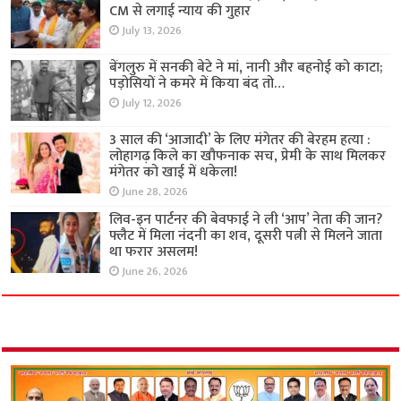
CM से लगाई न्याय की गुहार
July 13, 2026
बेंगलुरु में सनकी बेटे ने मां, नानी और बहनोई को काटा;
पड़ोसियों ने कमरे में किया बंद तो…
July 12, 2026
3 साल की ‘आजादी’ के लिए मंगेतर की बेरहम हत्या :
लोहागढ़ किले का खौफनाक सच, प्रेमी के साथ मिलकर
मंगेतर को खाई में धकेला!
June 28, 2026
लिव-इन पार्टनर की बेवफाई ने ली ‘आप’ नेता की जान?
फ्लैट में मिला नंदनी का शव, दूसरी पत्नी से मिलने जाता
था फरार असलम!
June 26, 2026