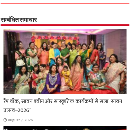
e
t
t
e
i
y
r
b
s
t
g
l
L
e
o
A
e
r
i
सम्बंधित समाचार
o
p
r
a
n
k
p
m
k
रैंप वॉक, सावन क्वीन और सांस्कृतिक कार्यक्रमों से सजा ‘सावन
उत्सव–2026’
August 7, 2026