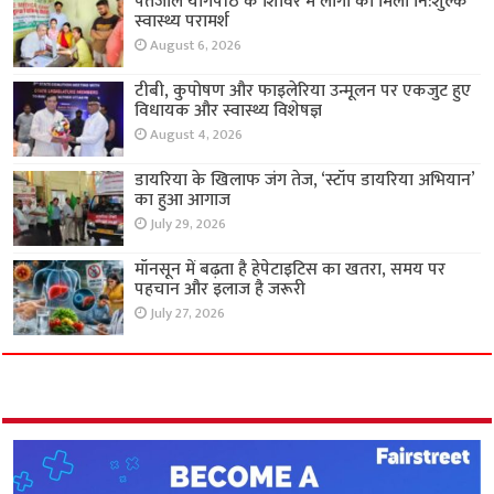
पतंजलि योगपीठ के शिविर में लोगों को मिला नि:शुल्क
स्वास्थ्य परामर्श
August 6, 2026
टीबी, कुपोषण और फाइलेरिया उन्मूलन पर एकजुट हुए
विधायक और स्वास्थ्य विशेषज्ञ
August 4, 2026
डायरिया के खिलाफ जंग तेज, ‘स्टॉप डायरिया अभियान’
का हुआ आगाज
July 29, 2026
मॉनसून में बढ़ता है हेपेटाइटिस का खतरा, समय पर
पहचान और इलाज है जरूरी
July 27, 2026