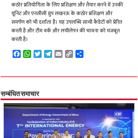
कठोर प्रतियोगिता के लिए प्रशिक्षण और तैयार करने में उनकी
यूनिट और एनसीसी ग्रुप लखनऊ के कठोर प्रशिक्षण और
समर्पण को भी दर्शाता है। यह उपलब्धि साथी कैडेटों को प्रेरित
करती है और टीम वर्क और लचीलेपन की भावना को मजबूत
करती है।
F
W
T
T
E
C
S
a
h
w
e
m
o
h
c
a
i
l
a
p
a
e
t
t
e
i
y
r
b
s
t
g
l
L
e
o
A
e
r
i
सम्बंधित समाचार
o
p
r
a
n
k
p
m
k