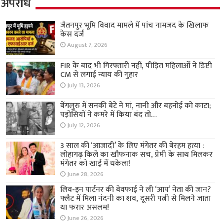
अपराध
जैतनपुर भूमि विवाद मामले में पांच नामजद के खिलाफ
केस दर्ज
August 7, 2026
FIR के बाद भी गिरफ्तारी नहीं, पीड़ित महिलाओं ने डिप्टी
CM से लगाई न्याय की गुहार
July 13, 2026
बेंगलुरु में सनकी बेटे ने मां, नानी और बहनोई को काटा;
पड़ोसियों ने कमरे में किया बंद तो…
July 12, 2026
3 साल की ‘आजादी’ के लिए मंगेतर की बेरहम हत्या :
लोहागढ़ किले का खौफनाक सच, प्रेमी के साथ मिलकर
मंगेतर को खाई में धकेला!
June 28, 2026
लिव-इन पार्टनर की बेवफाई ने ली ‘आप’ नेता की जान?
फ्लैट में मिला नंदनी का शव, दूसरी पत्नी से मिलने जाता
था फरार असलम!
June 26, 2026