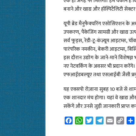
एक ही जगह पर मिलेगी। हमें यकीन है कि
बनाने और खाद्य और हॉस्पिटैलिटी सेक्ट
यूपी ब्रेड मैनुफैक्चरिंग एसोसिएशन के अ
उपकरण, पैकेजिंग सामग्री और खाद्य उत्पाद
सर्व फूड्स, रेडी-टू-कंज़्यूम आइटम्स, चॉक
पारंपरिक नमकीन, बेकरी आइटम्स, बिस्किट
इस दौरान उद्योग के जाने-माने विशेषज्ञ 
नए नेटवर्किंग के अवसर भी प्रदान करें
एफआईडबल्यूए तथा एसआईबी जैसी प्रमुख स
यह एक्सपो रोज़ाना सुबह 10 बजे से शाम 6
एक शानदार मंच होगा। यहां वे खाद्य और 
सकेंगे और उनसे जुड़ी जानकारी प्राप्त क
F
W
T
T
E
C
a
h
w
e
m
o