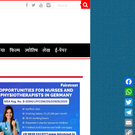
या
फिल्म
ज्योतिष
लेख
ई-पेपर
Fac
Wha
Twit
Tel
Emai