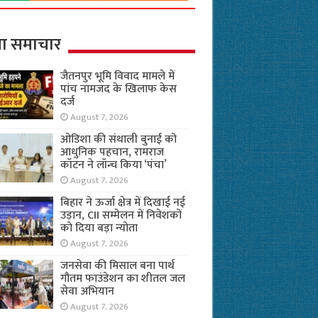
ा समाचार
जैतनपुर भूमि विवाद मामले में
पांच नामजद के खिलाफ केस
दर्ज
August 7, 2026
ओडिशा की संथाली बुनाई को
आधुनिक पहचान, रामराज
कॉटन ने लॉन्च किया ‘पंचा’
August 7, 2026
बिहार ने ऊर्जा क्षेत्र में दिखाई नई
उड़ान, CII सम्मेलन में निवेशकों
को दिया बड़ा न्योता
August 7, 2026
जनसेवा की मिसाल बना पार्थ
गौतम फाउंडेशन का शीतल जल
सेवा अभियान
August 7, 2026