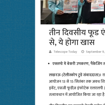
तीन दिवसीय फूड एं
से, ये होगा खास
Telescope Today
September 9,
एक्सपो में बेकरी उपकरण, पैकेजिंग 
लखनऊ (टेलीस्कोप टुडे संवाददाता)।
र
आयोजन 13 से 15 सितंबर तक अवध शिल्प 
इवेंट, एसजी फूडीज़ इंफोटेक एलएलपी औ
तत्वावधान में आयोजित किया जा रहा है