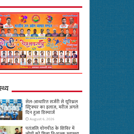
स्थ्य
सेल-आधारित सर्जरी से यूरिथ्रल
स्ट्रिक्चर का इलाज, मरीज अगले
दिन हुआ डिस्चार्ज
August 6, 2026
पतंजलि योगपीठ के शिविर में
लोगों को मिला नि:शुल्क स्वास्थ्य