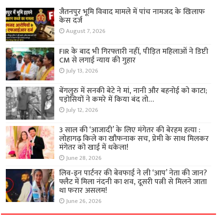
जैतनपुर भूमि विवाद मामले में पांच नामजद के खिलाफ
केस दर्ज
August 7, 2026
FIR के बाद भी गिरफ्तारी नहीं, पीड़ित महिलाओं ने डिप्टी
CM से लगाई न्याय की गुहार
July 13, 2026
बेंगलुरु में सनकी बेटे ने मां, नानी और बहनोई को काटा;
पड़ोसियों ने कमरे में किया बंद तो…
July 12, 2026
3 साल की ‘आजादी’ के लिए मंगेतर की बेरहम हत्या :
लोहागढ़ किले का खौफनाक सच, प्रेमी के साथ मिलकर
मंगेतर को खाई में धकेला!
June 28, 2026
लिव-इन पार्टनर की बेवफाई ने ली ‘आप’ नेता की जान?
फ्लैट में मिला नंदनी का शव, दूसरी पत्नी से मिलने जाता
था फरार असलम!
June 26, 2026