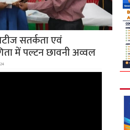
िटीज सतर्कता एवं
िता में पल्टन छावनी अव्वल
024