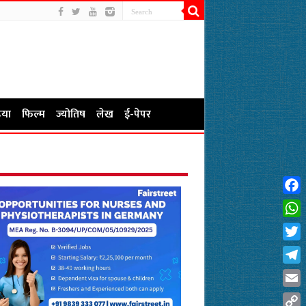
या
फिल्म
ज्योतिष
लेख
ई-पेपर
Fac
Wha
Twit
Tel
Emai