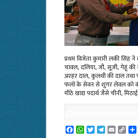
प्रथम विजेता कुमारी लकी सिंह न
चावल, दलिया, जौ, सूजी, गेहूं की र
अरहर दाल, कुलथी की दाल तथा फलों
फलों के सेवन से शुगर लेवल को क
मीठे खाद्य पदार्थ जैसे चीनी, मि
F
W
T
T
E
C
a
h
w
e
m
o