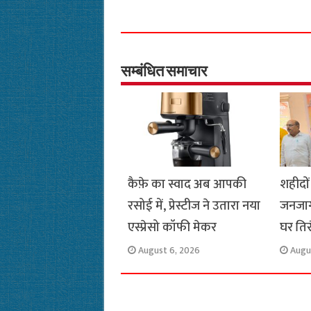
c
a
i
l
a
p
e
t
t
e
i
y
b
s
t
g
l
L
o
A
e
r
i
सम्बंधित समाचार
o
p
r
a
n
k
p
m
k
कैफ़े का स्वाद अब आपकी
शहीदों
रसोई में, प्रेस्टीज ने उतारा नया
जनजाग
एस्प्रेसो कॉफी मेकर
घर ति
August 6, 2026
Augu