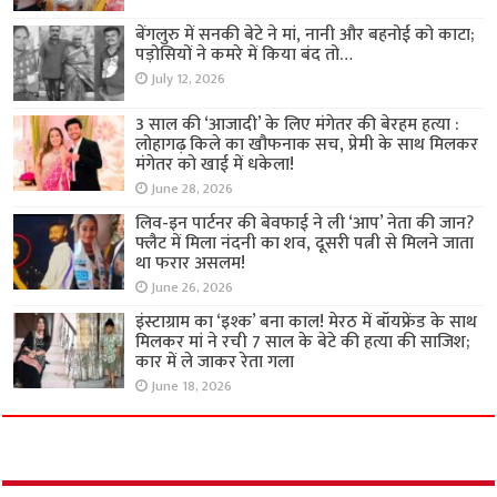
बेंगलुरु में सनकी बेटे ने मां, नानी और बहनोई को काटा;
पड़ोसियों ने कमरे में किया बंद तो…
July 12, 2026
3 साल की ‘आजादी’ के लिए मंगेतर की बेरहम हत्या :
लोहागढ़ किले का खौफनाक सच, प्रेमी के साथ मिलकर
मंगेतर को खाई में धकेला!
June 28, 2026
लिव-इन पार्टनर की बेवफाई ने ली ‘आप’ नेता की जान?
फ्लैट में मिला नंदनी का शव, दूसरी पत्नी से मिलने जाता
था फरार असलम!
June 26, 2026
इंस्टाग्राम का ‘इश्क’ बना काल! मेरठ में बॉयफ्रेंड के साथ
मिलकर मां ने रची 7 साल के बेटे की हत्या की साजिश;
कार में ले जाकर रेता गला
June 18, 2026