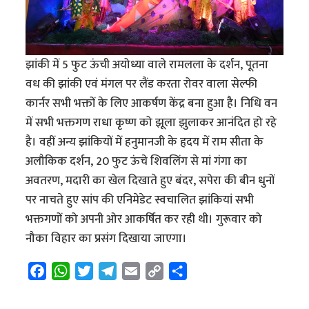
झांकी में 5 फुट ऊंची अयोध्या वाले रामलला के दर्शन, पूतना
वध की झांकी एवं मंगल पर लैंड करता रोवर वाला सेल्फी
कार्नर सभी भक्तों के लिए आकर्षण केंद्र बना हुआ है। निधि वन
में सभी भक्तगण राधा कृष्ण को झूला झुलाकर आनंदित हो रहे
है। वहीं अन्य झांकियों में हनुमानजी के हृदय में राम सीता के
अलौकिक दर्शन, 20 फुट ऊंचे शिवलिंग से मां गंगा का
अवतरण, मदारी का खेल दिखाते हुए बंदर, सपेरा की बीन धुनों
पर नाचते हुए सांप की एनिमेडेट स्वचालित झांकियां सभी
भक्तगणों को अपनी ओर आकर्षित कर रही थी। गुरूवार को
नौका विहार का प्रसंग दिखाया जाएगा।
F
W
T
T
E
C
S
a
h
w
e
m
o
h
c
a
i
l
a
p
a