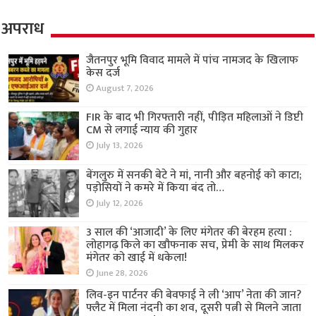
अपराध
जैतनपुर भूमि विवाद मामले में पांच नामजद के खिलाफ
केस दर्ज
August 7, 2026
FIR के बाद भी गिरफ्तारी नहीं, पीड़ित महिलाओं ने डिप्टी
CM से लगाई न्याय की गुहार
July 13, 2026
बेंगलुरु में सनकी बेटे ने मां, नानी और बहनोई को काटा;
पड़ोसियों ने कमरे में किया बंद तो…
July 12, 2026
3 साल की ‘आजादी’ के लिए मंगेतर की बेरहम हत्या :
लोहागढ़ किले का खौफनाक सच, प्रेमी के साथ मिलकर
मंगेतर को खाई में धकेला!
June 28, 2026
लिव-इन पार्टनर की बेवफाई ने ली ‘आप’ नेता की जान?
फ्लैट में मिला नंदनी का शव, दूसरी पत्नी से मिलने जाता