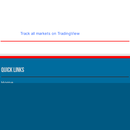
Track all markets on TradingView
Quick Links
Home
About us
Our Team
Privacy Policy
Contact us
धर्म/ज्योतिष