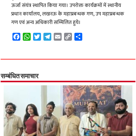
ऊर्जा संयंत्र स्थापित किया गया। उपरोक्त कार्यक्रमों में स्थानीय
प्रधान कार्यालय, लखनऊ के महाप्रबन्धक गण, उप महाप्रबन्धक
गण एवं अन्य अधिकारी सम्मिलित हुये।
F
W
T
T
E
C
S
a
h
w
e
m
o
h
c
a
i
l
a
p
a
e
t
t
e
i
y
r
b
s
t
g
l
L
e
o
A
e
r
i
सम्बंधित समाचार
o
p
r
a
n
k
p
m
k