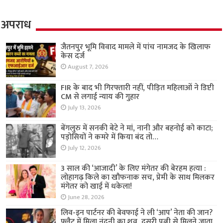
अपराध
जैतनपुर भूमि विवाद मामले में पांच नामजद के खिलाफ
केस दर्ज
August 7, 2026
FIR के बाद भी गिरफ्तारी नहीं, पीड़ित महिलाओं ने डिप्टी
CM से लगाई न्याय की गुहार
July 13, 2026
बेंगलुरु में सनकी बेटे ने मां, नानी और बहनोई को काटा;
पड़ोसियों ने कमरे में किया बंद तो…
July 12, 2026
3 साल की ‘आजादी’ के लिए मंगेतर की बेरहम हत्या :
लोहागढ़ किले का खौफनाक सच, प्रेमी के साथ मिलकर
मंगेतर को खाई में धकेला!
June 28, 2026
लिव-इन पार्टनर की बेवफाई ने ली ‘आप’ नेता की जान?
फ्लैट में मिला नंदनी का शव, दूसरी पत्नी से मिलने जाता