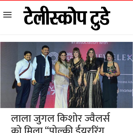
लाला जुगल किशोर ज्वैलर्स
को मिला “पोल्की ईयररिंग