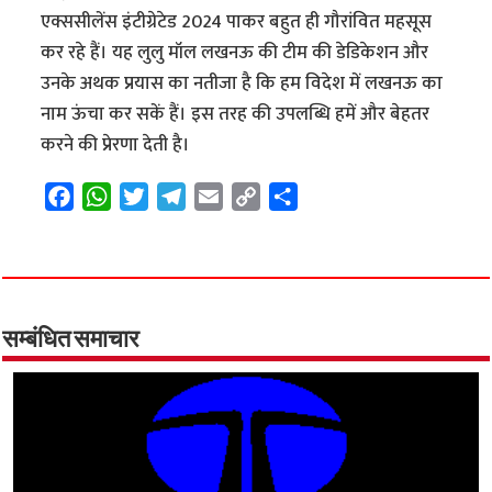
एक्ससीलेंस इंटीग्रेटेड 2024 पाकर बहुत ही गौरांवित महसूस
कर रहे हैं। यह लुलु मॉल लखनऊ की टीम की डेडिकेशन और
उनके अथक प्रयास का नतीजा है कि हम विदेश में लखनऊ का
नाम ऊंचा कर सकें हैं। इस तरह की उपलब्धि हमें और बेहतर
करने की प्रेरणा देती है।
F
W
T
T
E
C
S
a
h
w
e
m
o
h
c
a
i
l
a
p
a
e
t
t
e
i
y
r
b
s
t
g
l
L
e
o
A
e
r
i
सम्बंधित समाचार
o
p
r
a
n
k
p
m
k