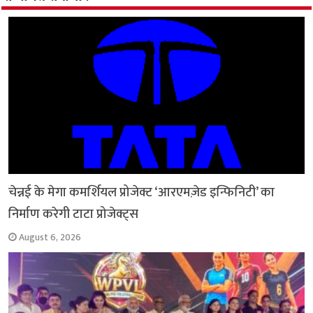
o
p
r
a
n
k
p
m
k
चेन्नई के मेगा कमर्शियल प्रोजेक्ट ‘आरएमज़ेड इन्फिनिटी’ का
निर्माण करेगी टाटा प्रोजेक्ट्स
August 6, 2026