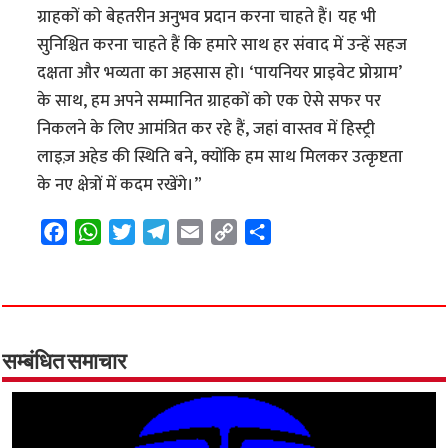
ग्राहकों को बेहतरीन अनुभव प्रदान करना चाहते हैं। यह भी
सुनिश्चित करना चाहते हैं कि हमारे साथ हर संवाद में उन्हें सहज
दक्षता और भव्यता का अहसास हो। ‘पायनियर प्राइवेट प्रोग्राम’
के साथ, हम अपने सम्मानित ग्राहकों को एक ऐसे सफर पर
निकलने के लिए आमंत्रित कर रहे हैं, जहां वास्तव में हिस्ट्री
लाइज़ अहेड की स्थिति बने, क्योंकि हम साथ मिलकर उत्कृष्टता
के नए क्षेत्रों में कदम रखेंगे।”
F
W
T
T
E
C
S
a
h
w
e
m
o
h
c
a
i
l
a
p
a
e
t
t
e
i
y
r
b
s
t
g
l
L
e
o
A
e
r
i
सम्बंधित समाचार
o
p
r
a
n
k
p
m
k