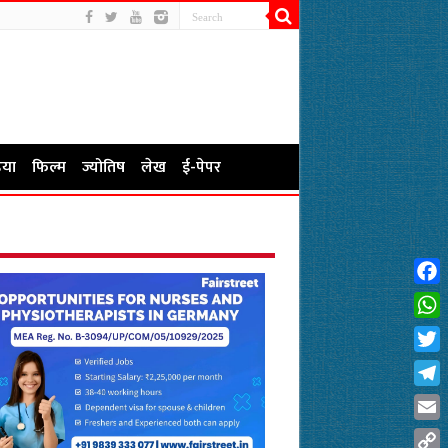
या
फिल्म
ज्योतिष
लेख
ई-पेपर
Fac
Wha
Twit
Tel
Emai