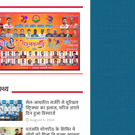
स्थ्य
सेल-आधारित सर्जरी से यूरिथ्रल
स्ट्रिक्चर का इलाज, मरीज अगले
दिन हुआ डिस्चार्ज
August 6, 2026
पतंजलि योगपीठ के शिविर में
लोगों को मिला नि:शुल्क स्वास्थ्य